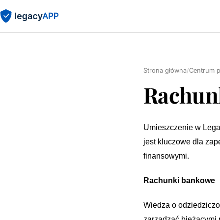
Strona główna
/
Centrum 
Rachunk
Umieszczenie w Legac
jest kluczowe dla za
finansowymi.
Rachunki bankowe
Wiedza o odziedziczo
zarządzać bieżącymi 