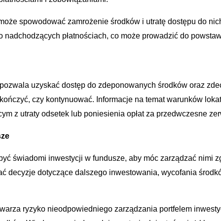
ji może spowodować zamrożenie środków i utratę dostępu do ni
o nadchodzących płatnościach, co może prowadzić do powstawan
h pozwala uzyskać dostęp do zdeponowanych środków oraz zd
 zakończyć, czy kontynuować. Informacje na temat warunków loka
m z utraty odsetek lub poniesienia opłat za przedwczesne zer
sze
yć świadomi inwestycji w fundusze, aby móc zarządzać nimi z
ć decyzje dotyczące dalszego inwestowania, wycofania środkó
 stwarza ryzyko nieodpowiedniego zarządzania portfelem inwes