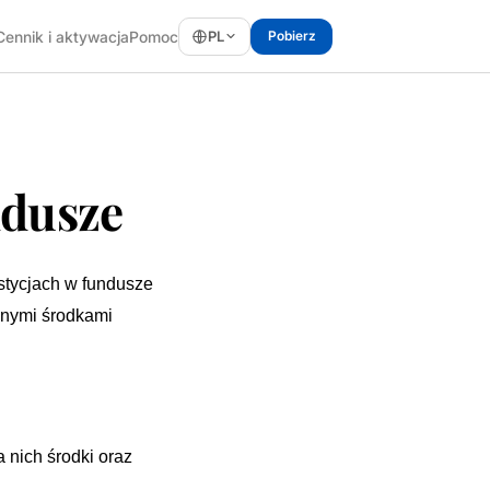
PL
Cennik i aktywacja
Pomoc
Pobierz
ndusze
stycjach w fundusze
onymi środkami
nich środki oraz