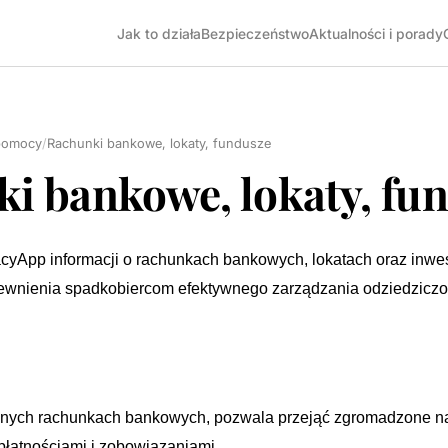
Jak to działa
Bezpieczeństwo
Aktualności i porady
pomocy
/
Rachunki bankowe, lokaty, fundusze
i bankowe, lokaty, fu
yApp informacji o rachunkach bankowych, lokatach oraz inwe
pewnienia spadkobiercom efektywnego zarządzania odziedzicz
nych rachunkach bankowych, pozwala przejąć zgromadzone na 
płatnościami i zobowiązaniami.